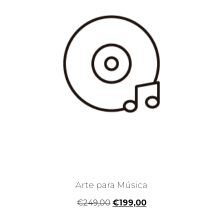
Arte para Música
El
El
€
249,00
€
199,00
precio
precio