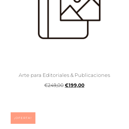
Arte para Editoriales & Publicaciones
El
El
€
249,00
€
199,00
precio
precio
original
actual
era:
es:
¡OFERTA!
€249,00.
€199,00.