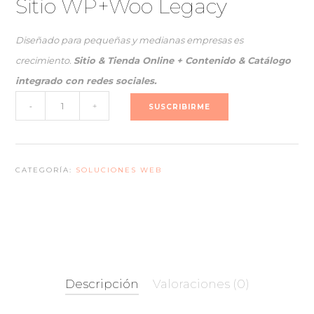
Sitio WP+Woo Legacy
original
actual
era:
es:
Diseñado para pequeñas y medianas empresas es
€49.800,00.
€39.900,00.
crecimiento.
Sitio & Tienda Online + Contenido & Catálogo
integrado con redes sociales.
Sitio
-
+
SUSCRIBIRME
WP+Woo
Legacy
CATEGORÍA:
SOLUCIONES WEB
cantidad
Descripción
Valoraciones (0)