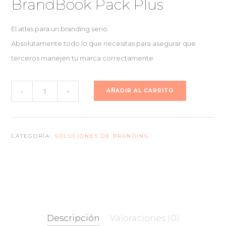
BrandBook Pack Plus
original
actual
era:
es:
El atlas para un branding serio.
€999,00.
€799,00.
Absolutamente todo lo que necesitas para asegurar que
terceros manejen tu marca correctamente.
BrandBook
AÑADIR AL CARRITO
-
+
Pack
Plus
CATEGORÍA:
SOLUCIONES DE BRANDING
cantidad
Descripción
Valoraciones (0)