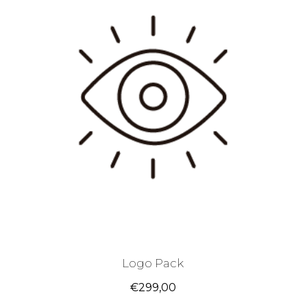
€799,00.
€639,00.
Logo Pack
€
299,00